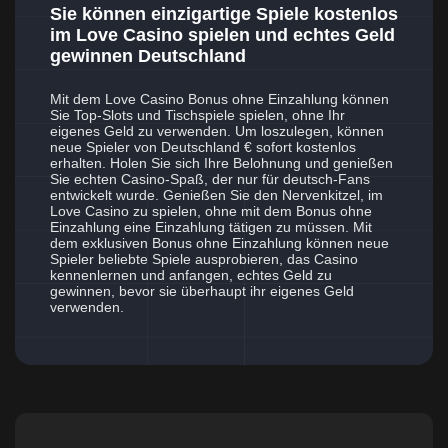
Sie können einzigartige Spiele kostenlos
im Love Casino spielen und echtes Geld
gewinnen Deutschland
Mit dem Love Casino Bonus ohne Einzahlung können
Sie Top-Slots und Tischspiele spielen, ohne Ihr
eigenes Geld zu verwenden. Um loszulegen, können
neue Spieler von Deutschland € sofort kostenlos
erhalten. Holen Sie sich Ihre Belohnung und genießen
Sie echten Casino-Spaß, der nur für deutsch-Fans
entwickelt wurde. Genießen Sie den Nervenkitzel, im
Love Casino zu spielen, ohne mit dem Bonus ohne
Einzahlung eine Einzahlung tätigen zu müssen. Mit
dem exklusiven Bonus ohne Einzahlung können neue
Spieler beliebte Spiele ausprobieren, das Casino
kennenlernen und anfangen, echtes Geld zu
gewinnen, bevor sie überhaupt ihr eigenes Geld
verwenden.