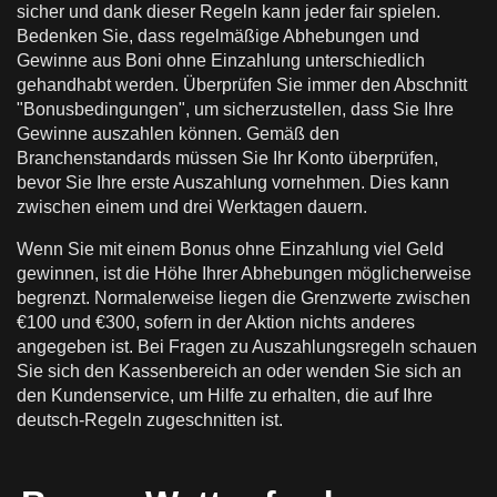
sicher und dank dieser Regeln kann jeder fair spielen.
Bedenken Sie, dass regelmäßige Abhebungen und
Gewinne aus Boni ohne Einzahlung unterschiedlich
gehandhabt werden. Überprüfen Sie immer den Abschnitt
"Bonusbedingungen", um sicherzustellen, dass Sie Ihre
Gewinne auszahlen können. Gemäß den
Branchenstandards müssen Sie Ihr Konto überprüfen,
bevor Sie Ihre erste Auszahlung vornehmen. Dies kann
zwischen einem und drei Werktagen dauern.
Wenn Sie mit einem Bonus ohne Einzahlung viel Geld
gewinnen, ist die Höhe Ihrer Abhebungen möglicherweise
begrenzt. Normalerweise liegen die Grenzwerte zwischen
€100 und €300, sofern in der Aktion nichts anderes
angegeben ist. Bei Fragen zu Auszahlungsregeln schauen
Sie sich den Kassenbereich an oder wenden Sie sich an
den Kundenservice, um Hilfe zu erhalten, die auf Ihre
deutsch-Regeln zugeschnitten ist.