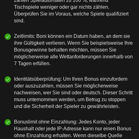
zählen Spielautomaten zu 100 %, während
Tischspiele weniger oder gar nichts zählen.
Überprüfen Sie im Voraus, welche Spiele qualifiziert
sind.
Zeitlimits: Boni können ein Datum haben, an dem sie
ihre Gültigkeit verlieren. Wenn Sie beispielsweise Ihre
Bonusgewinne behalten möchten, müssen Sie
möglicherweise alle Wettanforderungen innerhalb von
7 Tagen erfüllen.
Identitätsüberprüfung: Um Ihren Bonus einzufordern
oder auszuzahlen, müssen Sie möglicherweise
nachweisen, wer Sie sind oder deutsch. Dieser Schritt
muss unternommen werden, um Betrug zu stoppen
und die Sicherheit der Spieler zu gewährleisten.
Bonuslimit ohne Einzahlung: Jedes Konto, jeder
Haushalt oder jede IP-Adresse kann nur einen Bonus
ohne Einzahlung erhalten. Wenn dieselbe Quelle