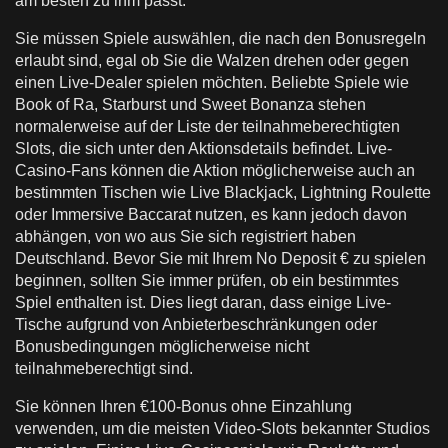
am besten zu ihm passt.
Sie müssen Spiele auswählen, die nach den Bonusregeln
erlaubt sind, egal ob Sie die Walzen drehen oder gegen
einen Live-Dealer spielen möchten. Beliebte Spiele wie
Book of Ra, Starburst und Sweet Bonanza stehen
normalerweise auf der Liste der teilnahmeberechtigten
Slots, die sich unter den Aktionsdetails befindet. Live-
Casino-Fans können die Aktion möglicherweise auch an
bestimmten Tischen wie Live Blackjack, Lightning Roulette
oder Immersive Baccarat nutzen, es kann jedoch davon
abhängen, von wo aus Sie sich registriert haben
Deutschland. Bevor Sie mit Ihrem No Deposit € zu spielen
beginnen, sollten Sie immer prüfen, ob ein bestimmtes
Spiel enthalten ist. Dies liegt daran, dass einige Live-
Tische aufgrund von Anbieterbeschränkungen oder
Bonusbedingungen möglicherweise nicht
teilnahmeberechtigt sind.
Sie können Ihren €100-Bonus ohne Einzahlung
verwenden, um die meisten Video-Slots bekannter Studios