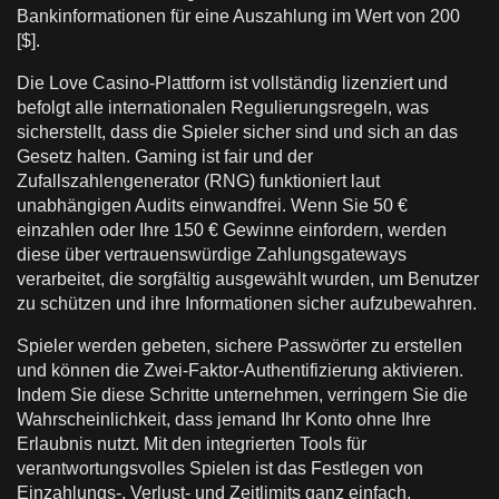
Bankinformationen für eine Auszahlung im Wert von 200
[$].
Die Love Casino-Plattform ist vollständig lizenziert und
befolgt alle internationalen Regulierungsregeln, was
sicherstellt, dass die Spieler sicher sind und sich an das
Gesetz halten. Gaming ist fair und der
Zufallszahlengenerator (RNG) funktioniert laut
unabhängigen Audits einwandfrei. Wenn Sie 50 €
einzahlen oder Ihre 150 € Gewinne einfordern, werden
diese über vertrauenswürdige Zahlungsgateways
verarbeitet, die sorgfältig ausgewählt wurden, um Benutzer
zu schützen und ihre Informationen sicher aufzubewahren.
Spieler werden gebeten, sichere Passwörter zu erstellen
und können die Zwei-Faktor-Authentifizierung aktivieren.
Indem Sie diese Schritte unternehmen, verringern Sie die
Wahrscheinlichkeit, dass jemand Ihr Konto ohne Ihre
Erlaubnis nutzt. Mit den integrierten Tools für
verantwortungsvolles Spielen ist das Festlegen von
Einzahlungs-, Verlust- und Zeitlimits ganz einfach.