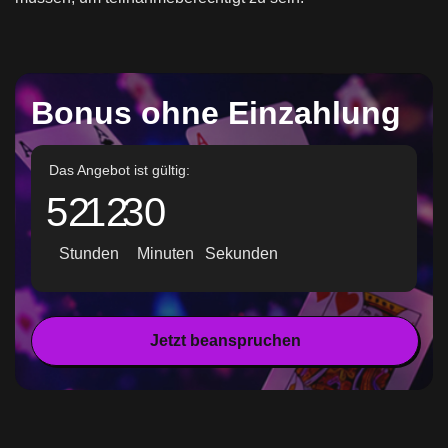
Bonus ohne Einzahlung
Das Angebot ist gültig:
52
12
29
Stunden
Minuten
Sekunden
Jetzt beanspruchen