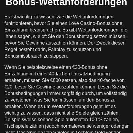
Bonus-Wettanforderungen
Es ist wichtig zu wissen, wie die Wettanforderungen
funktionieren, bevor Sie einen Love Casino-Bonus ohne
Einzahlung beanspruchen. Es gibt Wettanforderungen, die
Ihnen sagen, wie oft Sie den Bonusbetrag setzen müssen,
bevor Sie Gewinne auszahlen können. Der Zweck dieser
Regel besteht darin, Fairplay zu schützen und
Bonusmissbrauch zu stoppen.
Wenn Sie beispielsweise einen €20-Bonus ohne
Einzahlung mit einer 40-fachen Umsatzbedingung
erhalten, müssen Sie €800 setzen, also das 40-fache von
€20, bevor Sie Gewinne auszahlen können. Lesen Sie die
Bonusbedingungen immer sorgfältig durch, um vollständig
zu verstehen, was Sie tun müssen, um den Bonus zu
erhalten. Wenn es um Wettanforderungen geht, ist es
wichtig zu wissen, dass nicht alle Spiele gleich zählen.
Beispielsweise können Spielautomaten 100 % zählen,
Tischspiele zählen jedoch normalerweise weniger oder gar
nicht. Das Spielen von Spielen mit echtem Geld vor der