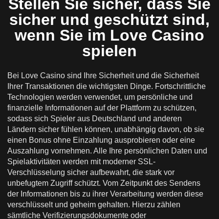
Stellen Sie sicher, dass Sie
sicher und geschützt sind,
wenn Sie im Love Casino
spielen
Bei Love Casino sind Ihre Sicherheit und die Sicherheit
Ihrer Transaktionen die wichtigsten Dinge. Fortschrittliche
Technologien werden verwendet, um persönliche und
finanzielle Informationen auf der Plattform zu schützen,
sodass sich Spieler aus Deutschland und anderen
Ländern sicher fühlen können, unabhängig davon, ob sie
einen Bonus ohne Einzahlung ausprobieren oder eine
Auszahlung vornehmen. Alle Ihre persönlichen Daten und
Spielaktivitäten werden mit moderner SSL-
Verschlüsselung sicher aufbewahrt, die stark vor
unbefugtem Zugriff schützt. Vom Zeitpunkt des Sendens
der Informationen bis zu ihrer Verarbeitung werden diese
verschlüsselt und geheim gehalten. Hierzu zählen
sämtliche Verifizierungsdokumente oder