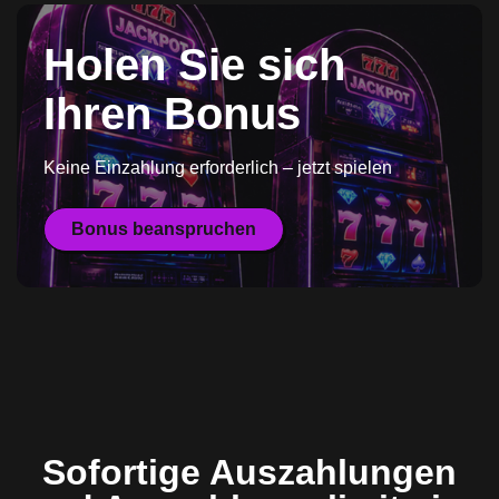
Holen Sie sich
Ihren Bonus
Keine Einzahlung erforderlich – jetzt spielen
Bonus beanspruchen
Sofortige Auszahlungen