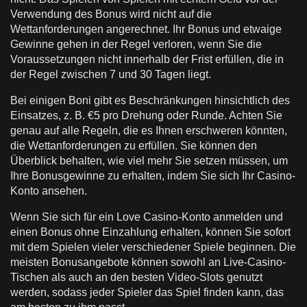
Verwendung des Bonus wird nicht auf die
Wettanforderungen angerechnet. Ihr Bonus und etwaige
Gewinne gehen in der Regel verloren, wenn Sie die
Voraussetzungen nicht innerhalb der Frist erfüllen, die in
der Regel zwischen 7 und 30 Tagen liegt.
Bei einigen Boni gibt es Beschränkungen hinsichtlich des
Einsatzes, z. B. €5 pro Drehung oder Runde. Achten Sie
genau auf alle Regeln, die es Ihnen erschweren könnten,
die Wettanforderungen zu erfüllen. Sie können den
Überblick behalten, wie viel mehr Sie setzen müssen, um
Ihre Bonusgewinne zu erhalten, indem Sie sich Ihr Casino-
Konto ansehen.
Wenn Sie sich für ein Love Casino-Konto anmelden und
einen Bonus ohne Einzahlung erhalten, können Sie sofort
mit dem Spielen vieler verschiedener Spiele beginnen. Die
meisten Bonusangebote können sowohl an Live-Casino-
Tischen als auch an den besten Video-Slots genutzt
werden, sodass jeder Spieler das Spiel finden kann, das