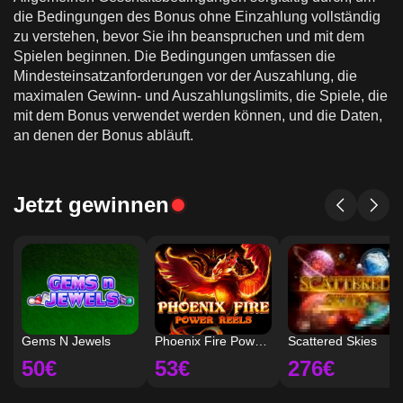
die Bedingungen des Bonus ohne Einzahlung vollständig
zu verstehen, bevor Sie ihn beanspruchen und mit dem
Spielen beginnen. Die Bedingungen umfassen die
Mindesteinsatzanforderungen vor der Auszahlung, die
maximalen Gewinn- und Auszahlungslimits, die Spiele, die
mit dem Bonus verwendet werden können, und die Daten,
an denen der Bonus abläuft.
Jetzt gewinnen
Gems N Jewels
Phoenix Fire Power Reels
Scattered Skies
50€
53€
276€