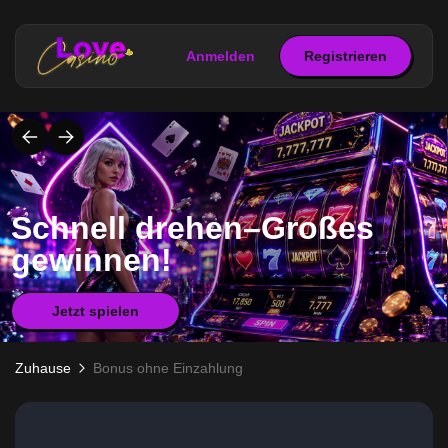
Anmelden
Registrieren
Schnell drehen–Großes
gewinnen!
Jetzt spielen
Zuhause
Bonus ohne Einzahlung