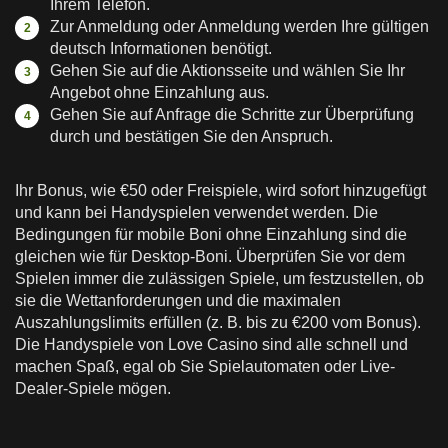
Ihrem Telefon.
Zur Anmeldung oder Anmeldung werden Ihre gültigen
deutsch Informationen benötigt.
Gehen Sie auf die Aktionsseite und wählen Sie Ihr
Angebot ohne Einzahlung aus.
Gehen Sie auf Anfrage die Schritte zur Überprüfung
durch und bestätigen Sie den Anspruch.
Ihr Bonus, wie €50 oder Freispiele, wird sofort hinzugefügt
und kann bei Handyspielen verwendet werden. Die
Bedingungen für mobile Boni ohne Einzahlung sind die
gleichen wie für Desktop-Boni. Überprüfen Sie vor dem
Spielen immer die zulässigen Spiele, um festzustellen, ob
sie die Wettanforderungen und die maximalen
Auszahlungslimits erfüllen (z. B. bis zu €200 vom Bonus).
Die Handyspiele von Love Casino sind alle schnell und
machen Spaß, egal ob Sie Spielautomaten oder Live-
Dealer-Spiele mögen.