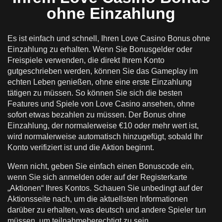
ohne Einzahlung
Es ist einfach und schnell, Ihren Love Casino Bonus ohne
Einzahlung zu erhalten. Wenn Sie Bonusgelder oder
Freispiele verwenden, die direkt Ihrem Konto
gutgeschrieben werden, können Sie das Gameplay im
echten Leben genießen, ohne eine erste Einzahlung
tätigen zu müssen. So können Sie sich die besten
Features und Spiele von Love Casino ansehen, ohne
sofort etwas bezahlen zu müssen. Der Bonus ohne
Einzahlung, der normalerweise €10 oder mehr wert ist,
wird normalerweise automatisch hinzugefügt, sobald Ihr
Konto verifiziert ist und die Aktion beginnt.
Wenn nicht, geben Sie einfach einen Bonuscode ein,
wenn Sie sich anmelden oder auf der Registerkarte
„Aktionen“ Ihres Kontos. Schauen Sie unbedingt auf der
Aktionsseite nach, um die aktuellsten Informationen
darüber zu erhalten, was deutsch und andere Spieler tun
müssen, um teilnahmeberechtigt zu sein.